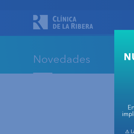
N
Novedades
En
impl
⚠️ L