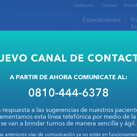
Institución
Calidad
Noved
Especialidades
Pr
Es
UEVO CANAL DE CONTAC
A PARTIR DE AHORA COMUNICATE AL:
0810-444-6378
Vayo, Maria Agust
 respuesta a las sugerencias de nuestros pacient
ementamos esta línea telefónica por medio de la
SEGUIR LEYENDO
se van a brindar turnos de manera sencilla y ágil.
as anteriores vías de comunicación ya no están en funcionamie