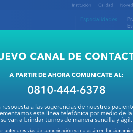
Institución
Calidad
Noved
Especialidades
Pr
Es
UEVO CANAL DE CONTAC
A PARTIR DE AHORA COMUNICATE AL:
0810-444-6378
especializado, compuesto por más de 100
. Consultá los horarios de atención de cada
 respuesta a las sugerencias de nuestros pacient
ementamos esta línea telefónica por medio de la
o o por especialidad.
se van a brindar turnos de manera sencilla y ágil.
as anteriores vías de comunicación ya no están en funcionamie