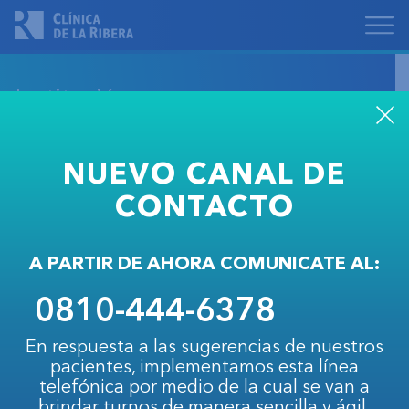
Institución
NUEVO CANAL DE
En estos últimos años la Clínica de la Ribera
CONTACTO
inició un amplio e intenso proceso de
fortalecimiento que la ha posicionado como
una institución de primera línea en atención de
A PARTIR DE AHORA COMUNICATE AL:
la salud de la zona, tanto para el sector de la
0810-444-6378
medicina prepaga como el de las obras
sociales.
En respuesta a las sugerencias de nuestros
pacientes, implementamos esta línea
En esta nueva etapa, intensificando este
telefónica por medio de la cual se van a
compomiso, se proyecta como una excelente
brindar turnos de manera sencilla y ágil.