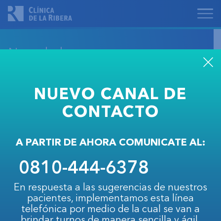
Novedades
NUEVO CANAL DE
Valencia, Silene Andrea
CONTACTO
SEGUIR LEYENDO
A PARTIR DE AHORA COMUNICATE AL:
0810-444-6378
Mazcazzini, Antonela
En respuesta a las sugerencias de nuestros
pacientes, implementamos esta línea
SEGUIR LEYENDO
telefónica por medio de la cual se van a
brindar turnos de manera sencilla y ágil.