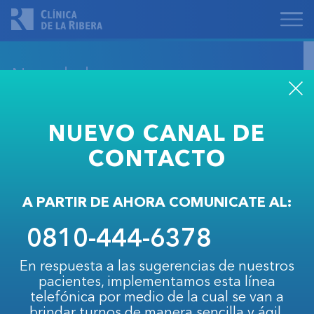
Novedades
NUEVO CANAL DE
Mochen, Facundo
CONTACTO
SEGUIR LEYENDO
A PARTIR DE AHORA COMUNICATE AL:
0810-444-6378
Viejo Stuard, Silvia
En respuesta a las sugerencias de nuestros
pacientes, implementamos esta línea
SEGUIR LEYENDO
telefónica por medio de la cual se van a
brindar turnos de manera sencilla y ágil.