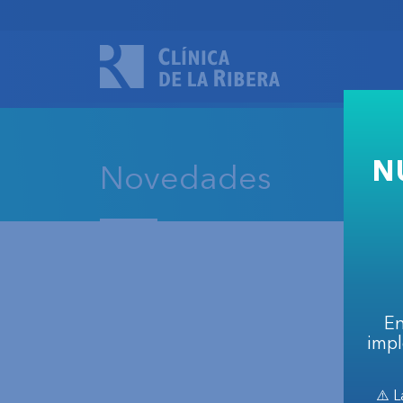
N
Novedades
En
impl
⚠️ L