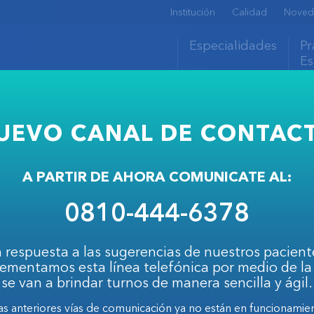
Institución
Calidad
Noved
Especialidades
Pr
Es
UEVO CANAL DE CONTAC
A PARTIR DE AHORA COMUNICATE AL:
0810-444-6378
Díaz Mendoza, Gu
 respuesta a las sugerencias de nuestros pacient
ementamos esta línea telefónica por medio de la
SEGUIR LEYENDO
se van a brindar turnos de manera sencilla y ágil.
as anteriores vías de comunicación ya no están en funcionamie