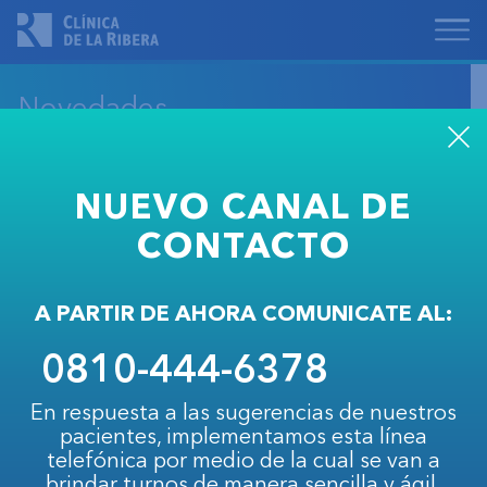
Novedades
NUEVO CANAL DE
1.9.2017
CONTACTO
Nuevo servicio de Pediatría
A PARTIR DE AHORA COMUNICATE AL:
Inauguramos nuestro nuevo servicio de
Pediatría, un modelo integral de atención en
0810-444-6378
pediatría y neonatología.
En respuesta a las sugerencias de nuestros
pacientes, implementamos esta línea
telefónica por medio de la cual se van a
brindar turnos de manera sencilla y ágil.