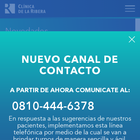
Novedades
NUEVO CANAL DE
4.12.2019
CONTACTO
Nuevos cursos de preparto
A PARTIR DE AHORA COMUNICATE AL:
Un espacio de contención, sostén y
acompañamiento a la maternidad brindando
0810-444-6378
herramientas y la confianza necesaria para
transitar el embarazo, parto y puerperio con la
En respuesta a las sugerencias de nuestros
mayor información y seguridad posibles.
pacientes, implementamos esta línea
telefónica por medio de la cual se van a
brindar turnos de manera sencilla y ágil.