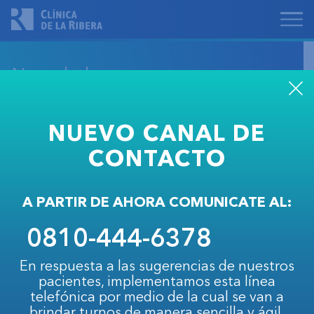
Novedades
NUEVO CANAL DE
CONTACTO
A PARTIR DE AHORA COMUNICATE AL:
0810-444-6378
En respuesta a las sugerencias de nuestros
pacientes, implementamos esta línea
Nuevo servicio de Endocrinología en Clínica
telefónica por medio de la cual se van a
de la Ribera
brindar turnos de manera sencilla y ágil.