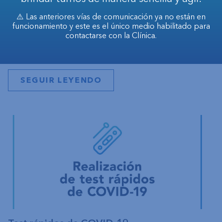
Seguimos ampliando nuestra propuesta de atención
⚠️ Las anteriores vías de comunicación ya no están en
médica con la incorporación del servicio de
funcionamiento y este es el único medio habilitado para
contactarse con la Clínica.
Endocrinología, una nueva especialidad orientada al
cuidado integral de la salud.
SEGUIR LEYENDO